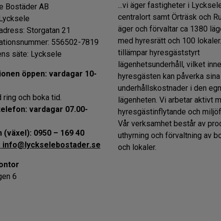
...vi äger fastigheter i Lycksel
e Bostäder AB
centralort samt Örträsk och R
Lycksele
äger och förvaltar ca 1380 lä
dress: Storgatan 21
med hyresrätt och 100 lokaler.
ationsnummer: 556502-7819
tillämpar hyresgäststyrt
ens säte: Lycksele
lägenhetsunderhåll, vilket inne
ionen öppen: vardagar 10-
hyresgästen kan påverka sina
underhållskostnader i den eg
d ring och boka tid.
lägenheten. Vi arbetar aktivt 
telefon: vardagar 07.00-
hyresgästinflytande och miljöf
Vår verksamhet består av prod
 (växel): 0950 – 169 40
uthyrning och förvaltning av b
:
info@lyckselebostader.se
och lokaler.
ontor
gen 6