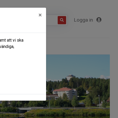
×
Logga in
mt att vi ska
Kontakta oss
vändiga,