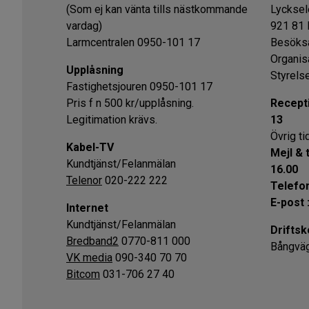
(Som ej kan vänta tills nästkommande
Lycksel
vardag)
921 81 
Larmcentralen 0950-101 17
Besöksa
Organis
Upplåsning
Styrels
Fastighetsjouren 0950-101 17
Pris f n 500 kr/upplåsning.
Recept
Legitimation krävs.
13
Övrig ti
Kabel-TV
Mejl & 
Kundtjänst/Felanmälan
16.00
Telenor
020-222 222
Telefon
E-post 
Internet
Kundtjänst/Felanmälan
Driftsk
Bredband2
0770-811 000
Bångvä
VK media
090-340 70 70
Bitcom
031-706 27 40