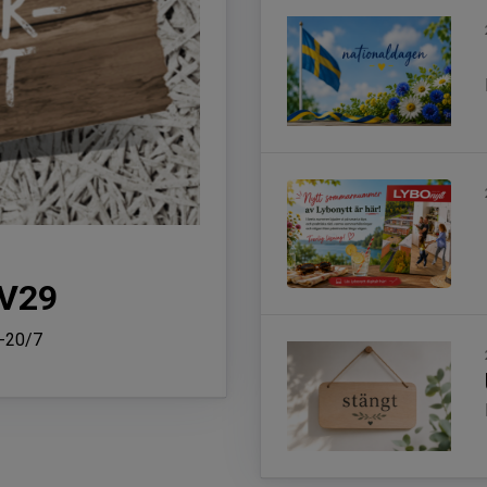
-V29
7-20/7