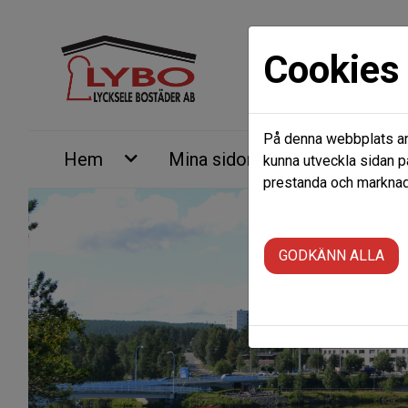
Cookies
På denna webbplats anv
Hem
Mina sidor
Ledigt just
kunna utveckla sidan p
prestanda och marknads
GODKÄNN ALLA