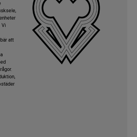
e
usksele,
genheter
 Vi
bär att
na
med
rågor.
uktion,
ostäder