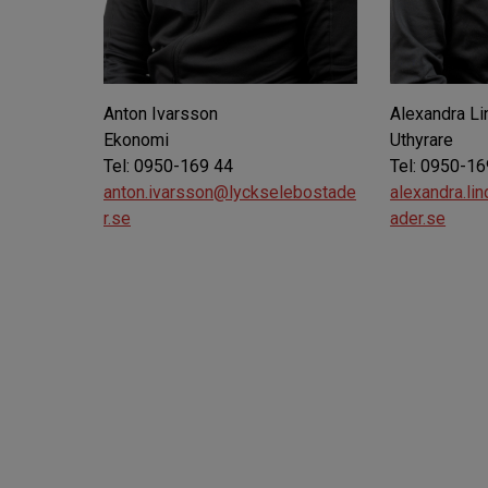
Anton Ivarsson
Alexandra L
Ekonomi
Uthyrare
Tel: 0950-169 44
Tel: 0950-16
anton.ivarsson@lyckselebostade
alexandra.li
r.se
ader.se