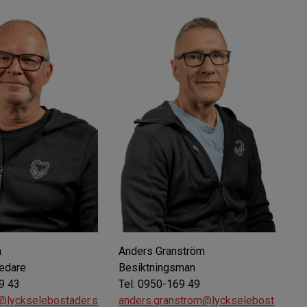
m
Anders Granström
ledare
Besiktningsman
9 43
Tel: 0950-169 49
m@lyckselebostader.s
anders.granstrom@lyckselebost