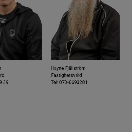
n
Hayne Fjällström
ärd
Fastighetsvärd
9 39
Tel: 073-0693281