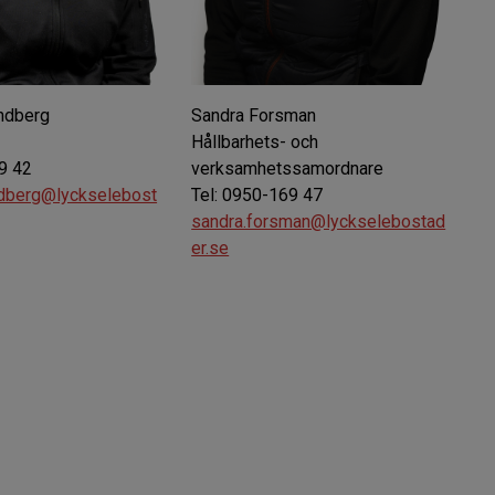
indberg
Sandra Forsman
Hållbarhets- och
9 42
verksamhetssamordnare
ndberg@lyckselebost
Tel: 0950-169 47
sandra.forsman@lyckselebostad
er.se