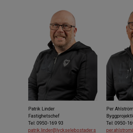
Patrik Linder
Per Ahlströ
Fastighetschef
Byggprojekt
Tel: 0950-169 93
Tel: 0950-16
patrik.linder@lyckselebostader.s
per.ahlstro