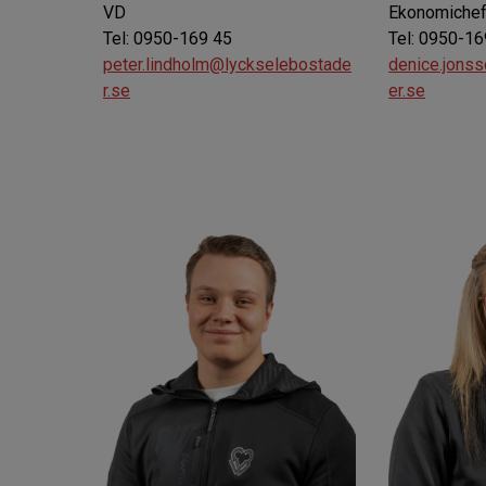
VD
Ekonomiche
Tel: 0950-169 45
Tel: 0950-16
peter.lindholm@lyckselebostade
denice.jons
r.se
er.se