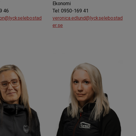
f
Ekonomi
9 46
Tel: 0950-169 41
son@lyckselebostad
veronica.edlund@lyckselebostad
er.se