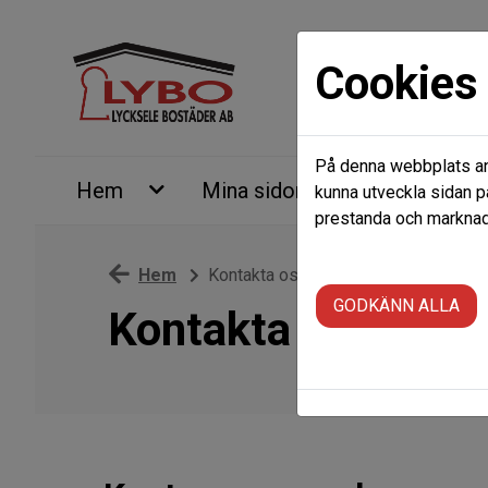
Cookies
På denna webbplats anv
Hem
Mina sidor
Ledigt just
kunna utveckla sidan p
prestanda och marknads
Hem
Kontakta oss
GODKÄNN ALLA
Kontakta oss