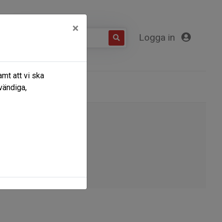
×
Logga in
mt att vi ska
Kontakta oss
vändiga,