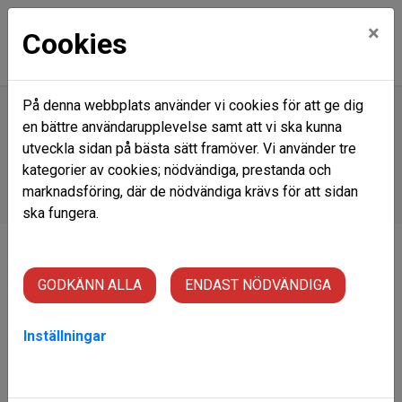
×
Cookies
På denna webbplats använder vi cookies för att ge dig
en bättre användarupplevelse samt att vi ska kunna
Hem
Ledigt just nu
Våra områden
Norrmalm/Norräng
utveckla sidan på bästa sätt framöver. Vi använder tre
kategorier av cookies; nödvändiga, prestanda och
Norrmalm/Norräng
marknadsföring, där de nödvändiga krävs för att sidan
ska fungera.
På Domarvägen 1-41 & Grönsaksstigen 12-16 kan du hyra
en lägenhet med egen ingång.
GODKÄNN ALLA
ENDAST NÖDVÄNDIGA
Fastigheterna ligger inom ett villaområde och har väldigt
Inställningar
nära till Norrängsskolan F-6. Nära till camping,
discgolfbana
,
Ica Norrmalm och
badpark
.
Barnvänliga innergårdar med lekplatser.