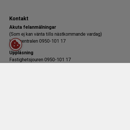
Kontakt
Akuta felanmälningar
(Som ej kan vänta tills nästkommande vardag)
Larmcentralen 0950-101 17
Upplåsning
Fastighetsjouren 0950-101 17
Pris f n 500 kr/upplåsning. Legitimation krävs.
Kabel-TV
Kundtjänst/Felanmälan
Telenor
020-222 222
Internet
Kundtjänst/Felanmälan
Bredband2
0770-811 000
VK media
090-340 70 70