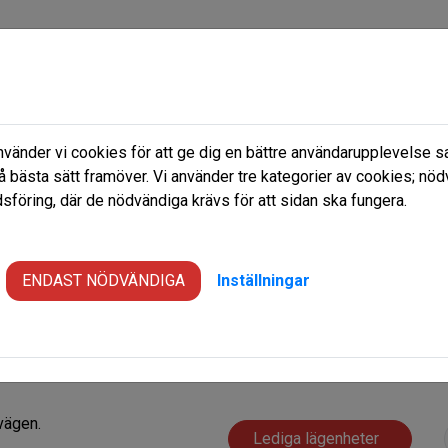
änder vi cookies för att ge dig en bättre användarupplevelse sa
 nu
Frågor & Svar
Om oss
å bästa sätt framöver. Vi använder tre kategorier av cookies; nöd
föring, där de nödvändiga krävs för att sidan ska fungera.
Lugnet
ENDAST NÖDVÄNDIGA
Inställningar
vägen.
Lediga lägenheter