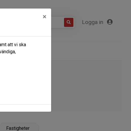
×
Logga in
mt att vi ska
Kontakta oss
vändiga,
Fastigheter