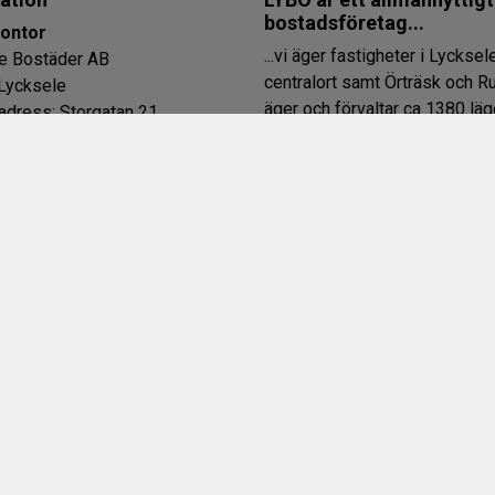
bostadsföretag...
ontor
...vi äger fastigheter i Lycksel
e Bostäder AB
centralort samt Örträsk och R
Lycksele
äger och förvaltar ca 1380 lä
dress: Storgatan 21
med hyresrätt och 100 lokaler.
ationsnummer: 556502-7819
tillämpar hyresgäststyrt
ens säte: Lycksele
lägenhetsunderhåll, vilket inne
ionen öppen: vardagar 10-
hyresgästen kan påverka sina
underhållskostnader i den eg
d ring och boka tid.
lägenheten. Vi arbetar aktivt 
telefon: vardagar 07.00-
hyresgästinflytande och miljöf
Vår verksamhet består av prod
 (växel): 0950 – 169 40
uthyrning och förvaltning av b
:
info@lyckselebostader.se
och lokaler.
ontor
gen 6