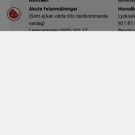
Akuta felanmälningar
Huvudk
(Som ej kan vänta tills nästkommande
Lycksel
vardag)
921 81 
Larmcentralen 0950-101 17
Besöksa
Organis
Upplåsning
Styrels
Fastighetsjouren 0950-101 17
Pris f n 500 kr/upplåsning.
Recept
Legitimation krävs.
13
Övrig ti
Kabel-TV
Mejl & 
Kundtjänst/Felanmälan
16.00
Telenor
020-222 222
Telefon
E-post 
Internet
Kundtjänst/Felanmälan
Driftsk
Bredband2
0770-811 000
Bångvä
VK media
090-340 70 70
Bitcom
031-706 27 40