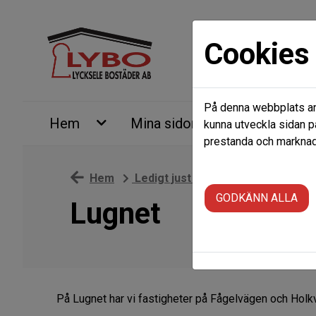
Cookies
På denna webbplats anv
Hem
Mina sidor
Ledigt just
kunna utveckla sidan p
prestanda och marknads
Hem
Ledigt just nu
Våra områden
GODKÄNN ALLA
Lugnet
På Lugnet har vi fastigheter på Fågelvägen och Holk