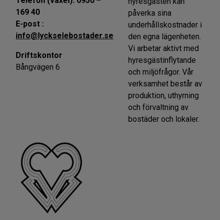
Telefon (växel): 0950 –
hyresgästen kan
169 40
påverka sina
E-post :
underhållskostnader i
info@lyckselebostader.se
den egna lägenheten.
Vi arbetar aktivt med
Driftskontor
hyresgästinflytande
Bångvägen 6
och miljöfrågor. Vår
verksamhet består av
produktion, uthyrning
och förvaltning av
bostäder och lokaler.