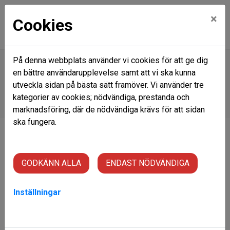
×
Cookies
På denna webbplats använder vi cookies för att ge dig
en bättre användarupplevelse samt att vi ska kunna
Hem
Nyhetsarkiv
Vi söker elektriker!
utveckla sidan på bästa sätt framöver. Vi använder tre
Vi söker elektriker!
kategorier av cookies; nödvändiga, prestanda och
marknadsföring, där de nödvändiga krävs för att sidan
ska fungera.
GODKÄNN ALLA
ENDAST NÖDVÄNDIGA
Elektriker till Lycksele Bostäder AB
Vill du vara med och utveckla framtidens fastigheter i
Inställningar
Lycksele?
Lycksele Bostäder AB (
Lybo
) är det kommunala
bostadsbolaget som äger och förvaltar drygt 1 400
lägenheter och ett antal lokaler i Lycksele. Vi satsar på