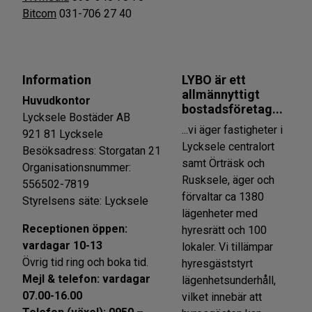
Bitcom
031-706 27 40
Information
LYBO är ett
allmännyttigt
Huvudkontor
bostadsföretag...
Lycksele Bostäder AB
...vi äger fastigheter i
921 81 Lycksele
Lycksele centralort
Besöksadress: Storgatan 21
samt Örträsk och
Organisationsnummer:
Rusksele, äger och
556502-7819
förvaltar ca 1380
Styrelsens säte: Lycksele
lägenheter med
Receptionen öppen:
hyresrätt och 100
vardagar 10-13
lokaler. Vi tillämpar
Övrig tid ring och boka tid.
hyresgäststyrt
Mejl & telefon: vardagar
lägenhetsunderhåll,
07.00-16.00
vilket innebär att