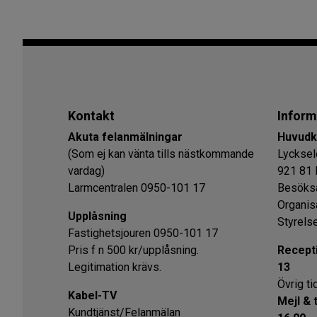
Kontakt
Inform
Akuta felanmälningar
Huvudk
(Som ej kan vänta tills nästkommande
Lycksel
vardag)
921 81 
Larmcentralen 0950-101 17
Besöksa
Organis
Upplåsning
Styrels
Fastighetsjouren 0950-101 17
Pris f n 500 kr/upplåsning.
Recept
Legitimation krävs.
13
Övrig ti
Kabel-TV
Mejl & 
Kundtjänst/Felanmälan