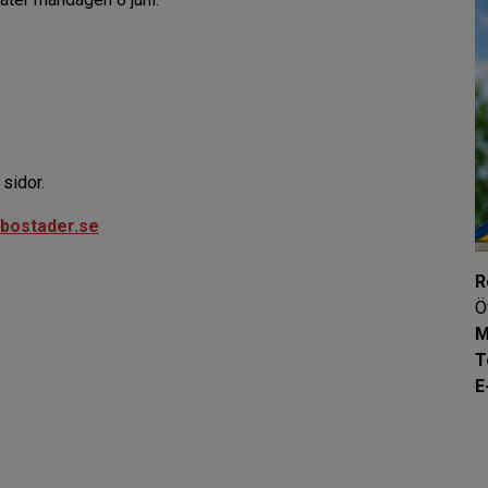
sidor.
bostader.se
R
Ö
M
T
E