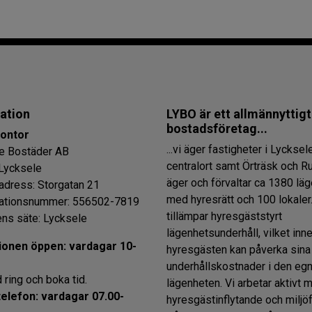
ation
LYBO är ett allmännyttigt
bostadsföretag...
ontor
...vi äger fastigheter i Lycksel
e Bostäder AB
centralort samt Örträsk och R
Lycksele
äger och förvaltar ca 1380 lä
dress: Storgatan 21
med hyresrätt och 100 lokaler.
ationsnummer: 556502-7819
tillämpar hyresgäststyrt
ens säte: Lycksele
lägenhetsunderhåll, vilket inne
ionen öppen: vardagar 10-
hyresgästen kan påverka sina
underhållskostnader i den eg
d ring och boka tid.
lägenheten. Vi arbetar aktivt 
telefon: vardagar 07.00-
hyresgästinflytande och miljöf