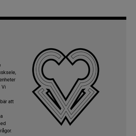
e
usksele,
genheter
 Vi
bär att
na
med
rågor.