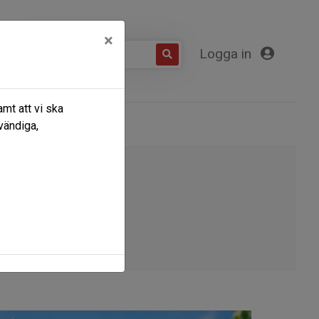
×
Logga in
mt att vi ska
Kontakta oss
vändiga,