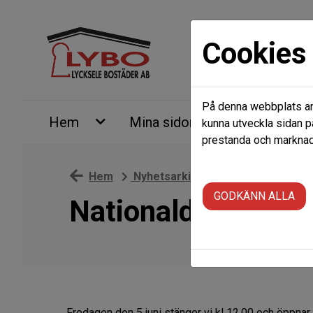
Cookies
På denna webbplats anv
Hem
Mina sidor
Ledigt just
kunna utveckla sidan p
prestanda och marknads
Hem
Nyhetsarkiv
Nationaldagen
GODKÄNN ALLA
Nationaldagen
Fredagen den 5 juni stänger vi kl 12.00 och öppnar